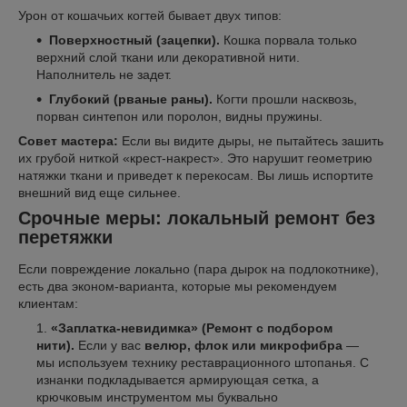
Урон от кошачьих когтей бывает двух типов:
Поверхностный (зацепки).
Кошка порвала только
верхний слой ткани или декоративной нити.
Наполнитель не задет.
Глубокий (рваные раны).
Когти прошли насквозь,
порван синтепон или поролон, видны пружины.
Совет мастера:
Если вы видите дыры, не пытайтесь зашить
их грубой ниткой «крест-накрест». Это нарушит геометрию
натяжки ткани и приведет к перекосам. Вы лишь испортите
внешний вид еще сильнее.
Срочные меры: локальный ремонт без
перетяжки
Если повреждение локально (пара дырок на подлокотнике),
есть два эконом-варианта, которые мы рекомендуем
клиентам:
«Заплатка-невидимка» (Ремонт с подбором
нити).
Если у вас
велюр, флок или микрофибра
—
мы используем технику реставрационного штопанья. С
изнанки подкладывается армирующая сетка, а
крючковым инструментом мы буквально