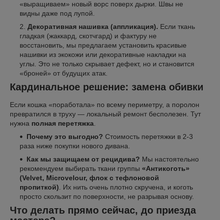
«выращиваем» новый ворс поверх дырки. Швы не
видны даже под лупой.
Декоративная нашивка (аппликация).
Если ткань
гладкая (жаккард, скотчгард) и фактуру не
восстановить, мы предлагаем установить красивые
нашивки из экокожи или декоративные накладки на
углы. Это не только скрывает дефект, но и становится
«броней» от будущих атак.
Кардинальное решение: замена обивки
Если кошка «поработала» по всему периметру, а поролон
превратился в труху — локальный ремонт бесполезен. Тут
нужна
полная перетяжка
.
Почему это выгодно?
Стоимость перетяжки в 2-3
раза ниже покупки нового дивана.
Как мы защищаем от рецидива?
Мы настоятельно
рекомендуем выбирать ткани группы
«Антикоготь»
(Velvet, Microvelour, флок с тефлоновой
пропиткой)
. Их нить очень плотно скручена, и коготь
просто скользит по поверхности, не разрывая основу.
Что делать прямо сейчас, до приезда