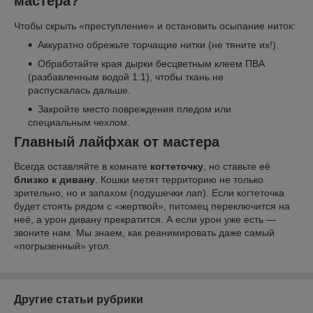
мастера?
Чтобы скрыть «преступление» и остановить осыпание ниток:
Аккуратно обрежьте торчащие нитки (не тяните их!).
Обработайте края дырки бесцветным клеем ПВА
(разбавленным водой 1:1), чтобы ткань не
распускалась дальше.
Закройте место повреждения пледом или
специальным чехлом.
Главный лайфхак от мастера
Всегда оставляйте в комнате
когтеточку
, но ставьте её
близко к дивану
. Кошки метят территорию не только
зрительно, но и запахом (подушечки лап). Если когтеточка
будет стоять рядом с «жертвой», питомец переключится на
неё, а урон дивану прекратится. А если урон уже есть —
звоните нам. Мы знаем, как реанимировать даже самый
«погрызенный» угол.
Другие статьи рубрики