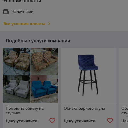
Условия оплаты
Наличными
Все условия оплаты
Подобные услуги компании
Поменять обивку на
Обивка барного стула
Об
стульях
сту
Цену уточняйте
Цену уточняйте
Це