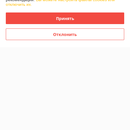
отключить их.
Доставка и оплата
Принять
График работы
Отклонить
Полная версия сайта
Политика обработки cookies
Сайт создан на платформе Deal.by
Информация для покупателя
Индивидуальный предприниматель:
Самозанятый Гарбунович Олег
Николаевич
г. Минск, ул. Одесская. д.75 кв.1
Регистрационный номер ЕГР: АВ4253230