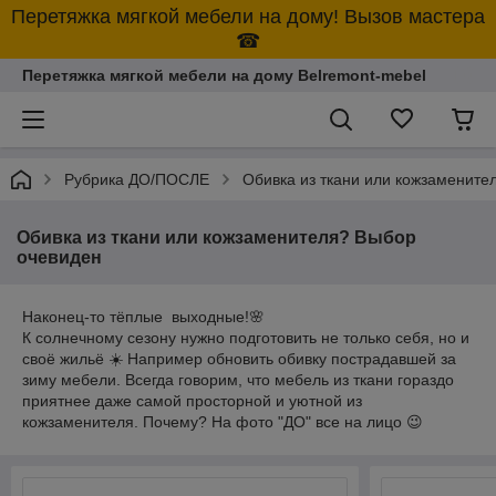
Перетяжка мягкой мебели на дому! Вызов мастера
☎
Перетяжка мягкой мебели на дому Belremont-mebel
Рубрика ДО/ПОСЛЕ
Обивка из ткани или кожзамените
Обивка из ткани или кожзаменителя? Выбор
очевиден
Наконец-то тёплые выходные!🌸
К солнечному сезону нужно подготовить не только себя, но и
своё жильё ☀️ Например обновить обивку пострадавшей за
зиму мебели. Всегда говорим, что мебель из ткани гораздо
приятнее даже самой просторной и уютной из
кожзаменителя. Почему? На фото "ДО" все на лицо 😉